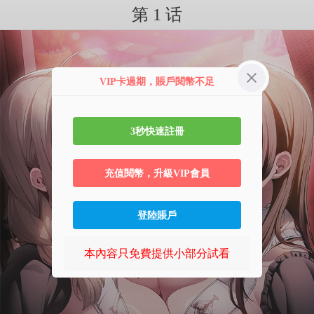
第 1 话
VIP卡過期，賬戶閱幣不足
3秒快速註冊
充值閱幣，升級VIP會員
登陸賬戶
本內容只免費提供小部分試看