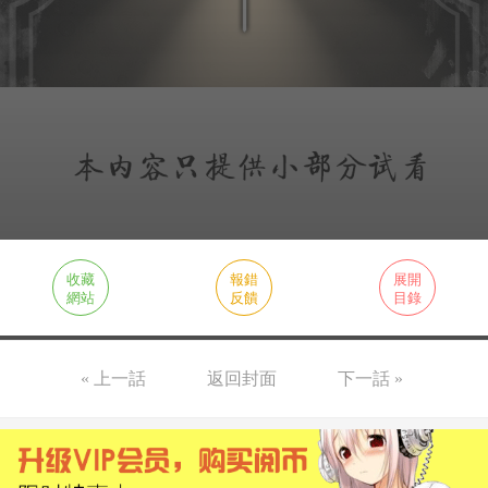
收藏
報錯
展開
網站
反饋
目錄
« 上一話
返回封面
下一話 »