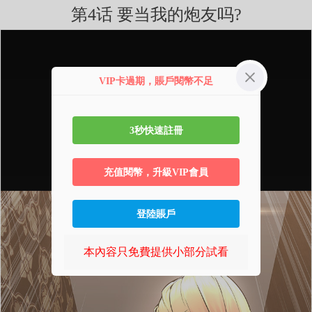
第4话 要当我的炮友吗?
VIP卡過期，賬戶閱幣不足
3秒快速註冊
充值閱幣，升級VIP會員
登陸賬戶
本內容只免費提供小部分試看