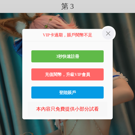
第 3
VIP卡過期，賬戶閱幣不足
3秒快速註冊
充值閱幣，升級VIP會員
登陸賬戶
本內容只免費提供小部分試看